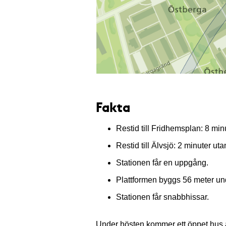
Fakta
Restid till Fridhemsplan: 8 min
Restid till Älvsjö: 2 minuter uta
Stationen får en uppgång.
Plattformen byggs 56 meter un
Stationen får snabbhissar.
Under hösten kommer ett öppet hus a