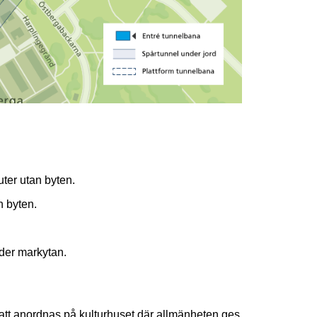
uter utan byten.
n byten.
der markytan.
tt anordnas på kulturhuset där allmänheten ges