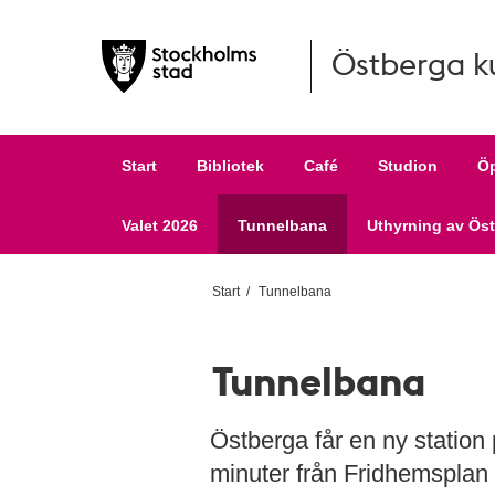
Östberga k
Hoppa till huvudinnehållet
Start
Bibliotek
Café
Studion
Öp
Valet 2026
Tunnelbana
Uthyrning av Ös
Start
Tunnelbana
Tunnelbana
Östberga får en ny station p
minuter från Fridhemsplan t