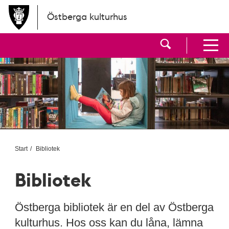
Hoppa till huvudinnehållet
Östberga kulturhus
Visa sökf
Visa men
Start
Bibliotek
Bibliotek
Östberga bibliotek är en del av Östberga
kulturhus. Hos oss kan du låna, lämna