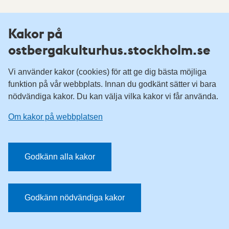
Kakor på
Kontakta oss
ostbergakulturhus.stockholm.se
Telefon:
08-508 201 80
E-post:
ostbergakulturhus@stockholm.se
Vi använder kakor (cookies) för att ge dig bästa möjliga
Tillgänglighetsredogörelse
funktion på vår webbplats. Innan du godkänt sätter vi bara
nödvändiga kakor. Du kan välja vilka kakor vi får använda.
Om kakor på webbplatsen
Om kakor på webbplatsen
Följ oss på Facebook
Godkänn alla kakor
Godkänn nödvändiga kakor